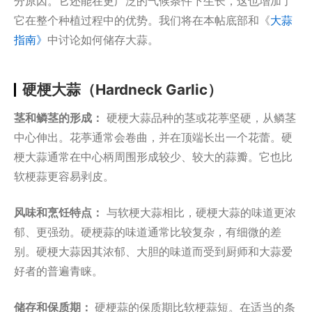
分原因。它还能在更广泛的气候条件下生长，这也增加了
它在整个种植过程中的优势。我们将在本帖底部和《
大蒜
指南》
中讨论如何储存大蒜。
硬梗大蒜（Hardneck Garlic）
茎和鳞茎的形成：
硬梗大蒜品种的茎或花葶坚硬，从鳞茎
中心伸出。花葶通常会卷曲，并在顶端长出一个花蕾。硬
梗大蒜通常在中心柄周围形成较少、较大的蒜瓣。它也比
软梗蒜更容易剥皮。
风味和烹饪特点：
与软梗大蒜相比，硬梗大蒜的味道更浓
郁、更强劲。硬梗蒜的味道通常比较复杂，有细微的差
别。硬梗大蒜因其浓郁、大胆的味道而受到厨师和大蒜爱
好者的普遍青睐。
储存和保质期：
硬梗蒜的保质期比软梗蒜短。在适当的条