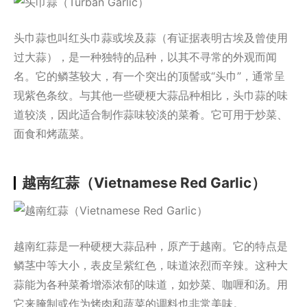
头巾蒜也叫红头巾蒜或埃及蒜（有证据表明古埃及曾使用
过大蒜），是一种独特的品种，以其不寻常的外观而闻
名。它的鳞茎较大，有一个突出的顶髻或“头巾”，通常呈
现紫色条纹。与其他一些硬梗大蒜品种相比，头巾蒜的味
道较淡，因此适合制作蒜味较淡的菜肴。它可用于炒菜、
面食和烤蔬菜。
越南红蒜（Vietnamese Red Garlic）
越南红蒜是一种硬梗大蒜品种，原产于越南。它的特点是
鳞茎中等大小，表皮呈紫红色，味道浓烈而辛辣。这种大
蒜能为各种菜肴增添浓郁的味道，如炒菜、咖喱和汤。用
它来腌制或作为烤肉和蔬菜的调料也非常美味。