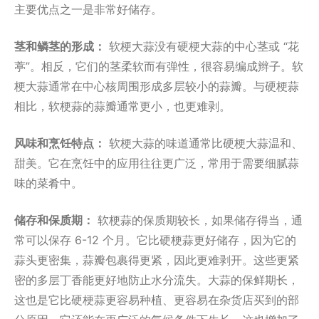
主要优点之一是非常好储存。
茎和鳞茎的形成：
软梗大蒜没有硬梗大蒜的中心茎或 “花
葶”。相反，它们的茎柔软而有弹性，很容易编成辫子。软
梗大蒜通常在中心核周围形成多层较小的蒜瓣。与硬梗蒜
相比，软梗蒜的蒜瓣通常更小，也更难剥。
风味和烹饪特点：
软梗大蒜的味道通常比硬梗大蒜温和、
甜美。它在烹饪中的应用往往更广泛，常用于需要细腻蒜
味的菜肴中。
储存和保质期：
软梗蒜的保质期较长，如果储存得当，通
常可以保存 6-12 个月。它比硬梗蒜更好储存，因为它的
蒜头更密集，蒜瓣包裹得更紧，因此更难剥开。这些更紧
密的多层丁香能更好地防止水分流失。大蒜的保鲜期长，
这也是它比硬梗蒜更容易种植、更容易在杂货店买到的部