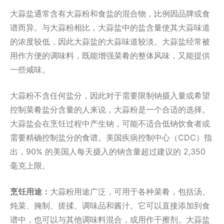
大蒜盐通常含有大蒜粉和食盐的混合物，比例因品牌或食
谱而异。与大蒜粉相比，大蒜盐中的盐含量使其大蒜味道
的浓度较低，因此大蒜盐的大蒜味道较淡。大蒜盐经常被
用作方便的调味料，既能增强菜肴的整体风味，又能提供
一些咸味。
大蒜粉不含任何盐分，因此对于需要限制钠摄入量或希望
控制菜肴盐分含量的人来说，大蒜粉是一个合适的选择。
大蒜盐会在烹饪过程中产生钠，可能不适合低钠饮食者或
需要精确控制盐分的食谱。美国疾病控制中心（CDC）指
出，90% 的美国人每天摄入的钠含量超过建议的 2,350
毫克上限。
烹饪用途：
大蒜粉用途广泛，可用于各种菜肴，包括汤、
炖菜、腌制、搓揉、调味品和酱汁。它可以直接添加到食
谱中，也可以与其他调味料混合，或用作干擦剂。大蒜盐