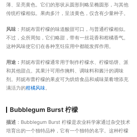
薄、呈亮黄色。它们的形状从圆形到略呈椭圆形，与其他
传统柠檬相似。果肉多汁，呈淡黄色，仅含有少量种子。
风味
：邦妮布雷柠檬的味道酸甜可口，与普通柠檬相似。
不过，众所周知，它们略甜，带有一丝花香和柑橘香气。
这种风味使它们在各种烹饪应用中都能发挥作用。
用途：
邦妮布雷柠檬通常用于制作柠檬水、柠檬馅饼、派
和其他甜点。其果汁可用作腌料、调味料和酱汁的调味
剂。邦妮布蕾柠檬的果皮可为烘焙食品和咸味菜肴增添充
满活力的
柑橘风味
。
Bubblegum Burst 柠檬
描述
：Bubblegum Burst 柠檬是农业科学家通过杂交技术
培育出的一个独特品种，它有一个独特的名字。这种柠檬