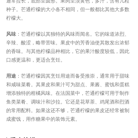
通常拉长，底部呈圆形。果肉呈淡黄色，多汁，含有几粒
种子。芒通柠檬的大小各不相同，但一般都比其他大多数
柠檬大。
风味
：芒通柠檬以其独特的风味而闻名。它的味道浓烈、
辛辣、酸涩，略带苦味。果皮中的芳香油使其散发出浓郁
的香味。与其他柠檬品种相比，它的果汁酸度较低，因此
口感更温和，更适合烹饪。
用途
：芒通柠檬因其烹饪用途而备受推崇，通常用于甜味
和咸味菜肴。其果皮和果汁可为甜点、果酱、蜜饯和蛋糕
增添独特的柑橘风味。在法国菜中，芒通柠檬可用于制作
鱼类菜肴、调味汁和沙拉。它还是花草茶、鸡尾酒和烈酒
的常用配料。如果这还不够，芒通柠檬的果皮还经常被制
成蜜饯，用作糖果中的装饰元素。