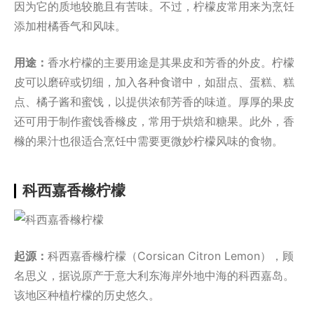
因为它的质地较脆且有苦味。不过，柠檬皮常用来为烹饪
添加柑橘香气和风味。
用途：
香水柠檬的主要用途是其果皮和芳香的外皮。柠檬
皮可以磨碎或切细，加入各种食谱中，如甜点、蛋糕、糕
点、橘子酱和蜜饯，以提供浓郁芳香的味道。厚厚的果皮
还可用于制作蜜饯香橼皮，常用于烘焙和糖果。此外，香
橼的果汁也很适合烹饪中需要更微妙柠檬风味的食物。
科西嘉香橼柠檬
起源：
科西嘉香橼柠檬（Corsican Citron Lemon），顾
名思义，据说原产于意大利东海岸外地中海的科西嘉岛。
该地区种植柠檬的历史悠久。