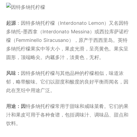
起源
：因特多纳托柠檬（Interdonato Lemon）又名因特
多纳托-墨西拿（Interdonato Messina）或西拉库萨诺柠
檬（Femminello Siracusano），原产于西西里岛。英特
多纳托柠檬果实中等大小，果皮光滑，呈亮黄色。果实呈
圆形，顶端略尖。内瓤多汁，淡黄色，无籽。
风味：
因特多纳托柠檬与其他品种的柠檬相似，味道浓
郁，略带酸味。它们以甜度和酸度的良好平衡而闻名，因
此在烹饪中用途广泛。
用途：因
特多纳托柠檬常用于甜味和咸味菜肴。它们的果
汁和果皮可用于各种食谱，包括调味汁、调味品、甜点和
饮料。