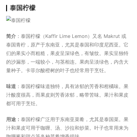
泰国柠檬
简介
：泰国柠檬（Kaffir Lime Lemon）又名 Makrut 或
泰国青柠，原产于东南亚，尤其是泰国和印度尼西亚。它
们的果实小而粗糙，果皮呈深绿色，有皱纹。果实呈独特
的沙漏形，一端较小，与茎相连。果肉呈淡绿色，内含大
量种子。卡菲尔酸橙树的叶子也经常用于烹饪。
味道
：泰国柠檬味道独特，具有浓郁的芳香和柑橘味。果
汁酸度很高，而果皮则芳香浓郁，略带苦味。果汁和果皮
都可用于烹饪。
用途：
泰国柠檬广泛用于东南亚菜肴，尤其是泰国菜。果
汁和果皮可用于咖喱、汤、沙拉和炒菜。叶子也常用来为
咖喱酱和甜点等各种菜肴增香提味。