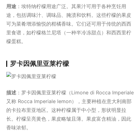
用途
：埃特纳柠檬用途广泛。其果汁可用于各种烹饪用
途，包括调味汁、调味品、腌渍和饮料。这些柠檬的果皮
可为菜肴增添愉悦的柑橘香味。它们还可用于传统的西西
里食谱，如柠檬格兰尼塔（一种半冷冻甜点）和西西里柠
檬蛋糕。
罗卡因佩里亚莱柠檬
描述
：罗卡因佩里亚莱柠檬（Limone di Rocca Imperiale
又称 Rocca Imperiale lemon），主要种植在意大利南部
的卡拉布里亚地区。这种柠檬属于中小型，形状明显拉
长。柠檬呈亮黄色，果皮略皱且薄。果皮富含精油，因此
香味浓郁。