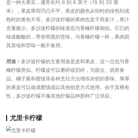
是一种大果实，通常长约 6 到 8 英寸（15 到 20 厘
米），果皮厚而凹凸不平。果皮的颜色从幼时的绿色到成
熟时的黄色不等。多沙波柠檬的果肉也是干而多汁，果汁
含量极少。多沙波柠檬的味道也与香橼柠檬相似。它们的
味道酸酸的，带有明显的苦味。与香橼柠檬一样，果肉因
其质地和苦味一般不食用。
用途：
多沙波柠檬的主要用途是皮和果皮，这一点也与香
橼柠檬类似。柠檬皮可以磨碎或切碎，为甜点、烘焙食
品、橘子酱和蜜饯等各种烹饪方法增添浓郁的香味。厚厚
的果皮可以做成蜜饯或以其他创意方式使用。由于其稀有
性，多沙波柠檬不像其他柠檬品种那样广泛供应。
尤里卡柠檬