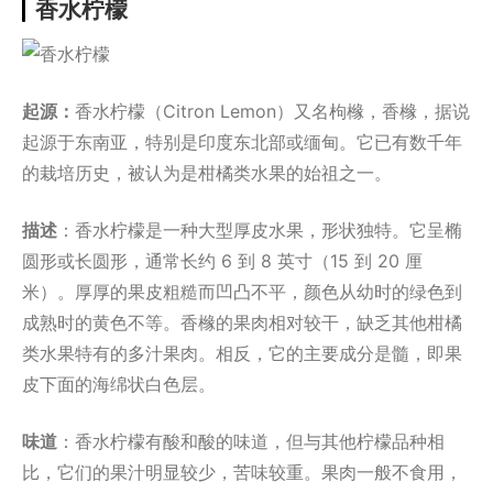
香水柠檬
起源：
香水柠檬（Citron Lemon）又名枸橼，香橼，据说
起源于东南亚，特别是印度东北部或缅甸。它已有数千年
的栽培历史，被认为是柑橘类水果的始祖之一。
描述
：香水柠檬是一种大型厚皮水果，形状独特。它呈椭
圆形或长圆形，通常长约 6 到 8 英寸（15 到 20 厘
米）。厚厚的果皮粗糙而凹凸不平，颜色从幼时的绿色到
成熟时的黄色不等。香橼的果肉相对较干，缺乏其他柑橘
类水果特有的多汁果肉。相反，它的主要成分是髓，即果
皮下面的海绵状白色层。
味道
：香水柠檬有酸和酸的味道，但与其他柠檬品种相
比，它们的果汁明显较少，苦味较重。果肉一般不食用，