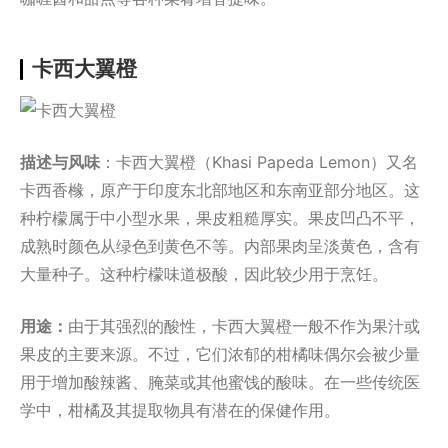
卡西大翼橙
描述与风味
：卡西大翼橙（Khasi Papeda Lemon）又名
卡西香橼，原产于印度东北部地区和东南亚部分地区。这
种柠檬属于中小型水果，果皮粗糙厚实。果皮凹凸不平，
成熟时颜色从绿色到黄色不等。内部果肉呈淡黄色，含有
大量种子。这种柠檬味道极酸，因此较少用于烹饪。
用途：
由于其强烈的酸性，卡西大翼橙一般不作为果汁或
果皮的主要来源。不过，它们浓郁的柑橘味偶尔会被少量
用于增加酸辣酱、腌菜或其他蜜饯的酸味。在一些传统医
学中，柑橘及其提取物具有潜在的保健作用。