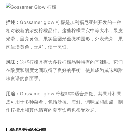
描述：
Gossamer glow 柠檬是加利福尼亚州开发的一种
相对较新的杂交柠檬品种。这些柠檬果实中等大小，果皮
光滑，呈亮黄色。果实呈圆形至微椭圆形，外表光亮。果
肉呈淡黄色，无籽，便于烹饪。
风味：
这些柠檬具有大多数柠檬品种特有的辛辣味。它们
在酸度和甜度之间取得了良好的平衡，使其成为咸味和甜
味食谱的多面手。
用途：
Gossamer glow 柠檬非常适合烹饪。其果汁和果
皮可用于多种菜肴，包括沙拉、海鲜、调味品和甜点。制
作柠檬水和其他清爽的夏季饮料也很受欢迎。
希腊香橼柠檬