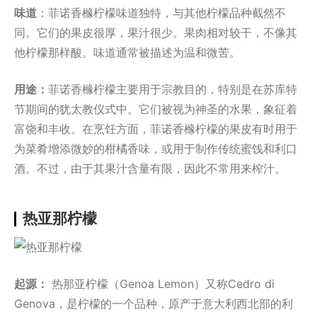
味道
：菲诺香橼柠檬味道独特，与其他柠檬品种截然不
同。它们的果皮很厚，果汁很少。果肉相对较干，不像其
他柠檬那样酸。味道通常被描述为温和微苦。
用途：
菲诺香橼柠檬主要用于宗教目的，特别是在苏库特
节期间的犹太教仪式中。它们被视为神圣的水果，象征着
富饶和丰收。在烹饪方面，菲诺香橼柠檬的果皮有时用于
为菜肴增添微妙的柑橘香味，或用于制作传统蜜饯和利口
酒。不过，由于其果汁含量有限，因此不常用来榨汁。
热亚那柠檬
起源：
热那亚柠檬（Genoa Lemon）又称Cedro di
Genova，是柠檬的一个品种，原产于意大利西北部的利