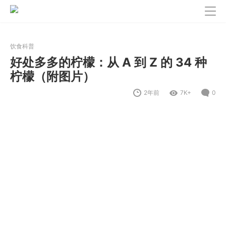
饮食科普
好处多多的柠檬：从 A 到 Z 的 34 种
柠檬（附图片）
2年前
7K+
0