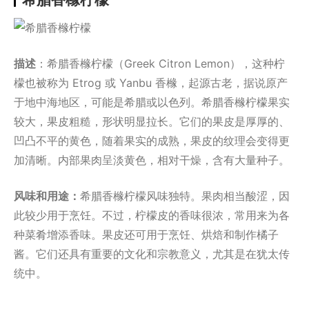
描述
：希腊香橼柠檬（Greek Citron Lemon），这种柠
檬也被称为 Etrog 或 Yanbu 香橼，起源古老，据说原产
于地中海地区，可能是希腊或以色列。希腊香橼柠檬果实
较大，果皮粗糙，形状明显拉长。它们的果皮是厚厚的、
凹凸不平的黄色，随着果实的成熟，果皮的纹理会变得更
加清晰。内部果肉呈淡黄色，相对干燥，含有大量种子。
风味和用途：
希腊香橼柠檬风味独特。果肉相当酸涩，因
此较少用于烹饪。不过，柠檬皮的香味很浓，常用来为各
种菜肴增添香味。果皮还可用于烹饪、烘焙和制作橘子
酱。它们还具有重要的文化和宗教意义，尤其是在犹太传
统中。