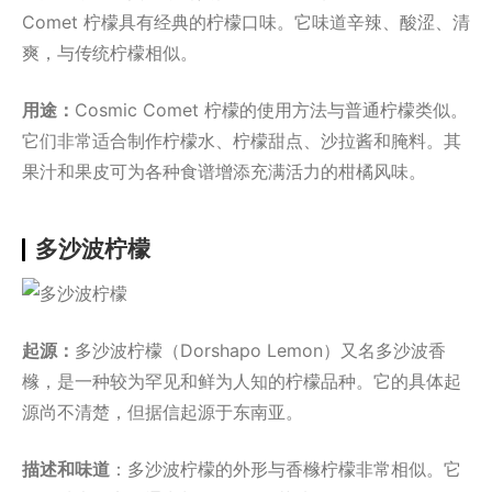
Comet 柠檬具有经典的柠檬口味。它味道辛辣、酸涩、清
爽，与传统柠檬相似。
用途：
Cosmic Comet 柠檬的使用方法与普通柠檬类似。
它们非常适合制作柠檬水、柠檬甜点、沙拉酱和腌料。其
果汁和果皮可为各种食谱增添充满活力的柑橘风味。
多沙波柠檬
起源：
多沙波柠檬（Dorshapo Lemon）又名多沙波香
橼，是一种较为罕见和鲜为人知的柠檬品种。它的具体起
源尚不清楚，但据信起源于东南亚。
描述和味道
：多沙波柠檬的外形与香橼柠檬非常相似。它