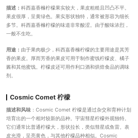
描述：
科西嘉香橼柠檬果实较大，果皮粗糙且凹凸不平。
果皮很厚，呈黄绿色。果实形状独特，通常被形容为细长
多节。科西嘉香橼柠檬的味道非常酸涩。由于酸味浓烈，
一般不生吃。
用途：
由于果肉极少，科西嘉香橼柠檬的主要用途是其芳
香的果皮。厚而芳香的果皮可用于制作蜜饯柠檬皮、橘子
酱和其他蜜饯。柠檬皮还可用作利口酒和烘焙食品的调味
剂。
Cosmic Comet 柠檬
描述和风味
：Cosmic Comet 柠檬是通过杂交和育种计划
培育出的一个相对较新的品种。宇宙彗星柠檬外观独特。
它们通常比普通柠檬大，形状拉长，类似彗星或鱼雷。表
皮光滑，呈亮黄色，与其他柠檬品种相似。Cosmic