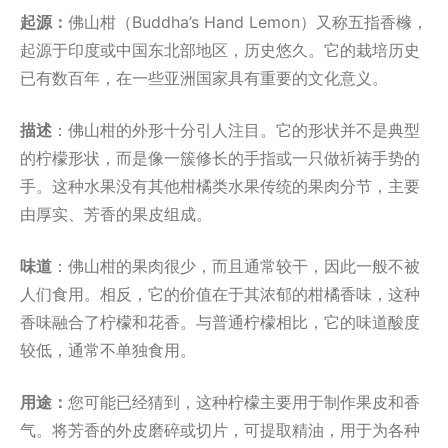
起源：
佛山柑（Buddha’s Hand Lemon）又称五指香橼，
起源于印度或中国东北部地区，历史悠久。它的栽培历史
已有数百年，在一些亚洲国家具有重要的文化意义。
描述
：佛山柑的外形十分引人注目。它的形状并不是典型
的柠檬形状，而是像一簇修长的手指或一只做祈祷手势的
手。这种水果没有其他柑橘类水果传统的果肉分节，主要
由厚实、芳香的果皮组成。
味道
：佛山柑的果肉很少，而且通常较干，因此一般不被
人们食用。相反，它的价值在于其浓郁的柑橘香味，这种
香味融合了柠檬和花香。与普通柠檬相比，它的味道酸度
较低，通常不单独食用。
用途：
您可能已经猜到，这种柠檬主要用于制作果皮和香
气。将芳香的外皮磨碎或切片，可提取精油，用于为各种