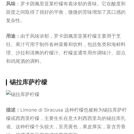
风味
：罗卡因佩里亚莱柠檬有着浓郁的香味。它在酸度和
甜度之间取得了很好的平衡，微微的苦味增加了其口感的
复杂性。
用途：
由于风味浓郁，罗卡因佩里亚莱柠檬主要用于烹
饪。果汁可用于制作各种菜肴和饮料，包括鱼类和海鲜料
理、沙拉和清爽的柠檬汁。柠檬皮通常用作调味汁、甜点
和鸡尾酒的调料。
锡拉库萨柠檬
描述：
Limone di Siracusa 这种柠檬也被称为锡拉库萨柠
檬或西西里柠檬，主要生长在意大利西西里岛的锡拉库扎
省。这种柠檬个头较大，呈亮黄色，果皮厚实，富含芳香