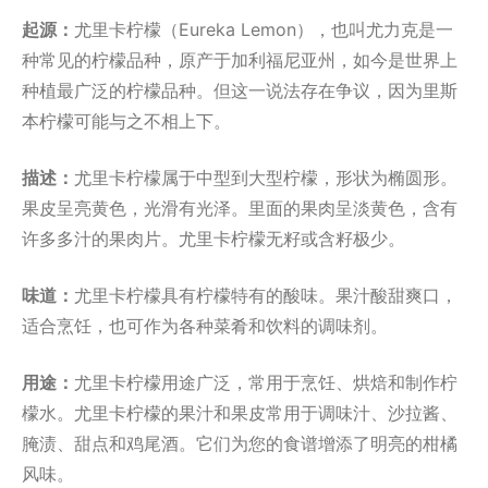
起源：
尤里卡柠檬（Eureka Lemon），也叫尤力克是一
种常见的柠檬品种，原产于加利福尼亚州，如今是世界上
种植最广泛的柠檬品种。但这一说法存在争议，因为里斯
本柠檬可能与之不相上下。
描述：
尤里卡柠檬属于中型到大型柠檬，形状为椭圆形。
果皮呈亮黄色，光滑有光泽。里面的果肉呈淡黄色，含有
许多多汁的果肉片。尤里卡柠檬无籽或含籽极少。
味道：
尤里卡柠檬具有柠檬特有的酸味。果汁酸甜爽口，
适合烹饪，也可作为各种菜肴和饮料的调味剂。
用途：
尤里卡柠檬用途广泛，常用于烹饪、烘焙和制作柠
檬水。尤里卡柠檬的果汁和果皮常用于调味汁、沙拉酱、
腌渍、甜点和鸡尾酒。它们为您的食谱增添了明亮的柑橘
风味。