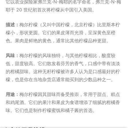
它以农业探险家弗兰克-N-梅耶的名字命名，弗兰克-N-梅
耶于 20 世纪初首次将柠檬从中国引入美国。
描述：
梅尔柠檬（又叫中国柠檬，北京柠檬）比里斯本柠
檬小，形状更圆。它们的果皮薄而光滑，呈深黄色至橙
色。果肉是鲜艳的黄色，通常比其他柠檬品种更甜。
风味：
梅尔柠檬的风味独特，与其他柠檬相比，酸度较
低，甜度较高。它们散发着芬芳的香气，口感中带有淡淡
的柑橘甜味。这种无籽柠檬被许多人认为是口感最好的柠
檬，也是你在当地杂货店通常能买到的少数品种之一。
用途：
梅尔柠檬因其甜味而备受推崇，常用于甜点、糕点
和鸡尾酒。它们的果汁和果皮为食谱增添了细腻的柑橘香
味。它们也是制作柠檬蜜饯和橘子酱的首选。