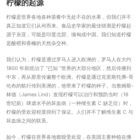
柠檬的起源
柠檬是世界各地各种菜肴中无处不在的水果，但我们并不
真正知道它们从何而来。食品史学家的最佳猜测是柠檬起
源于东亚，可能是印度北部、缅甸或中国。我们知道柠檬
是酸橙和香橼的天然杂交种。
我们认为，柠檬是通过罗马人进入欧洲的，罗马人在大约
1800 年前统治了 “已知 ”世界的大部分地区，然后传播到
中东，再从那里传遍整个欧洲。柠檬是通过克里斯托弗-哥
伦布的航行传到美洲的，他带来了柠檬的种子。当詹姆斯-
林德（James Lind）发现柠檬可以治疗和预防当时（18
世纪前）肆虐水手的坏血病（一种维生素 C 缺乏症）时，
柠檬的受欢迎程度得到了保证。人们并不了解维生素 C 与
坏血病之间的联系。
如今，柠檬在世界各地都很受欢迎，在美国主要种植在佛