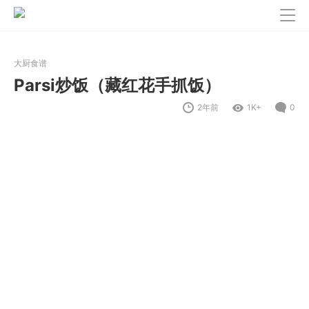
大厨食谱
Parsi炒饭（藏红花手抓饭）
2年前
1K+
0