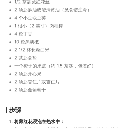
1/2 茶匙藏红花丝
2 汤匙酥油或澄清黄油（见食谱注释）
4 个小豆蔻豆荚
1 根小（2 英寸）肉桂棒
4 粒丁香
10 粒黑胡椒
2 1/2 杯长粒白米
2 茶匙食盐
一个橙子的果皮（约 1.5 茶匙，包装好）
2 汤匙开心果
2 汤匙杏仁片或杏仁片
2 汤匙金葡萄干
步骤
将藏红花浸泡在热水中：