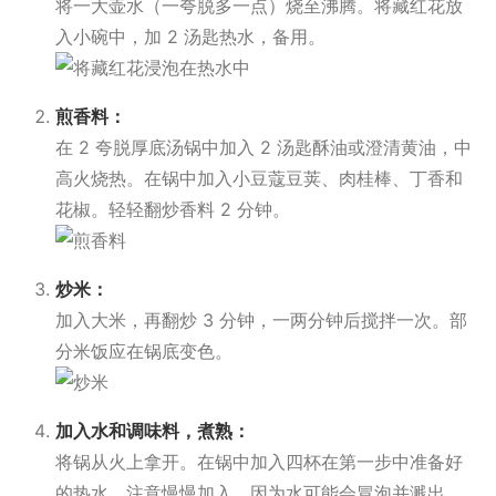
将一大壶水（一夸脱多一点）烧至沸腾。将藏红花放
入小碗中，加 2 汤匙热水，备用。
煎香料：
在 2 夸脱厚底汤锅中加入 2 汤匙酥油或澄清黄油，中
高火烧热。在锅中加入小豆蔻豆荚、肉桂棒、丁香和
花椒。轻轻翻炒香料 2 分钟。
炒米：
加入大米，再翻炒 3 分钟，一两分钟后搅拌一次。部
分米饭应在锅底变色。
加入水和调味料，煮熟：
将锅从火上拿开。在锅中加入四杯在第一步中准备好
的热水，注意慢慢加入，因为水可能会冒泡并溅出。