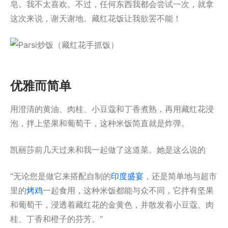
皂。我不太喜欢。不过，任何东西我都会尝试一次，就拿
这次来说，谢天谢地。藏红花饭让我欲罢不能！
优雅而简单
用澄清的黄油、肉桂、小豆蔻和丁香煮熟，再用藏红花浸
泡，拌上坚果和葡萄干，这种米饭简直就是炸弹。
凯丽莎前几天过来和我一起做了这道菜。她是这么说的
“无论您是做它来搭配自制的
印度盛宴
，还是简单地与超市
里的
烤鸡
一起食用，这种米饭都能与众不同，它拌有坚果
和葡萄干，浸透着藏红花的金黄色，并散发着小豆蔻、肉
桂、丁香和橙子的芬芳。”