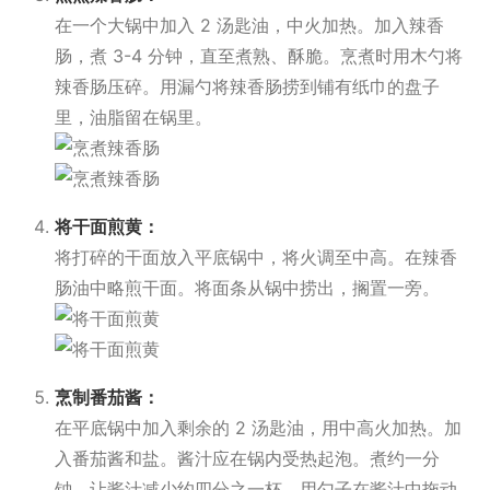
在一个大锅中加入 2 汤匙油，中火加热。加入辣香
肠，煮 3-4 分钟，直至煮熟、酥脆。烹煮时用木勺将
辣香肠压碎。用漏勺将辣香肠捞到铺有纸巾的盘子
里，油脂留在锅里。
将干面煎黄：
将打碎的干面放入平底锅中，将火调至中高。在辣香
肠油中略煎干面。将面条从锅中捞出，搁置一旁。
烹制番茄酱：
在平底锅中加入剩余的 2 汤匙油，用中高火加热。加
入番茄酱和盐。酱汁应在锅内受热起泡。煮约一分
钟，让酱汁减少约四分之一杯。用勺子在酱汁中拖动