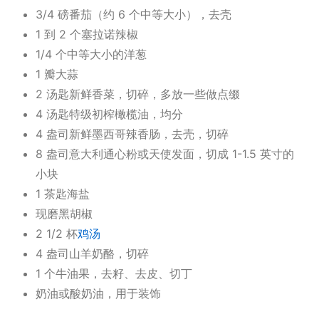
3/4 磅番茄（约 6 个中等大小），去壳
1 到 2 个塞拉诺辣椒
1/4 个中等大小的洋葱
1 瓣大蒜
2 汤匙新鲜香菜，切碎，多放一些做点缀
4 汤匙特级初榨橄榄油，均分
4 盎司新鲜墨西哥辣香肠，去壳，切碎
8 盎司意大利通心粉或天使发面，切成 1-1.5 英寸的
小块
1 茶匙海盐
现磨黑胡椒
2 1/2 杯
鸡汤
4 盎司山羊奶酪，切碎
1 个牛油果，去籽、去皮、切丁
奶油或酸奶油，用于装饰