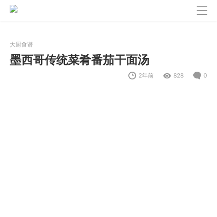
大厨食谱
墨西哥传统菜肴番茄干面汤
2年前
828
0