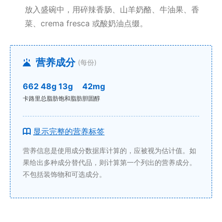
放入盛碗中，用碎辣香肠、山羊奶酪、牛油果、香
菜、crema fresca 或酸奶油点缀。
营养成分
(每份)
662
48g
13g
42mg
卡路里
总脂肪
饱和脂肪
胆固醇
显示完整的营养标签
营养信息是使用成分数据库计算的，应被视为估计值。如
果给出多种成分替代品，则计算第一个列出的营养成分。
不包括装饰物和可选成分。