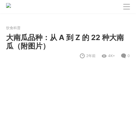
饮食科普
大南瓜品种：从 A 到 Z 的 22 种大南
瓜（附图片）
2年前
4K+
0