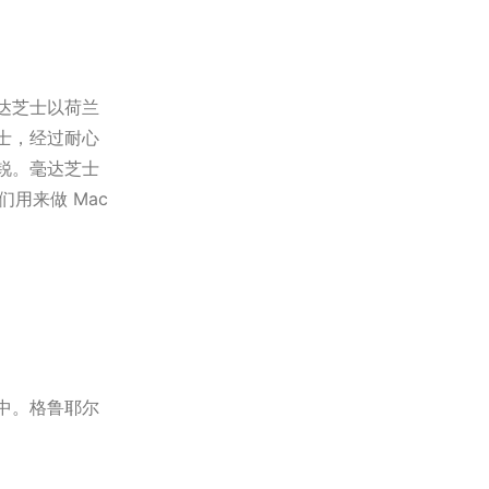
达芝士以荷兰
士，经过耐心
锐。毫达芝士
用来做 Mac
中。格鲁耶尔