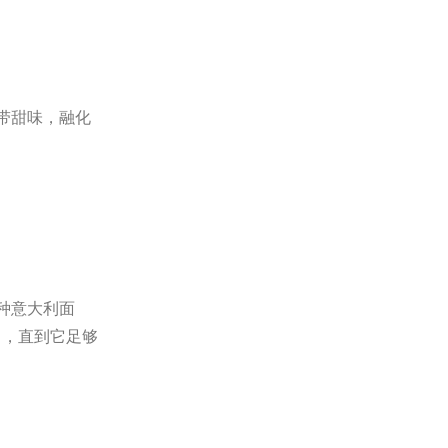
带甜味，融化
种意大利面
在水中，直到它足够