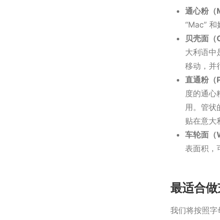
通心粉（Ma
“Mac”
贝壳面（Co
大利语中
移动，并
直通粉（P
度的通心
用。管状
贴在意大
车轮面（W
表面积，
最适合做
我们将按照字