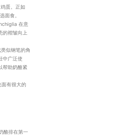
含鸡蛋。正如
的首选面食。
higlia 在意
壳的褶皱向上
切成类似钢笔的角
饪中广泛使
以帮助奶酪紧
轮面有很大的
奶酪排在第一