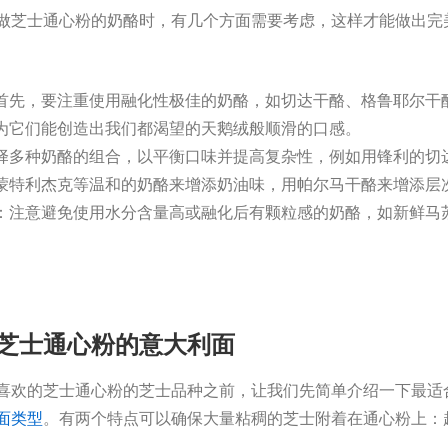
做芝士通心粉的奶酪时，有几个方面需要考虑，这样才能做出完
首先，要注重使用融化性极佳的奶酪，如切达干酪、格鲁耶尔干
为它们能创造出我们都渴望的天鹅绒般顺滑的口感。
择多种奶酪的组合，以平衡口味并提高复杂性，例如用锋利的切
蒙特利杰克等温和的奶酪来增添奶油味，用帕尔马干酪来增添层
：注意避免使用水分含量高或融化后有颗粒感的奶酪，如新鲜马
芝士通心粉的意大利面
喜欢的芝士通心粉的芝士品种之前，让我们先简单介绍一下最适
面类型
。有两个特点可以确保大量粘稠的芝士附着在通心粉上：