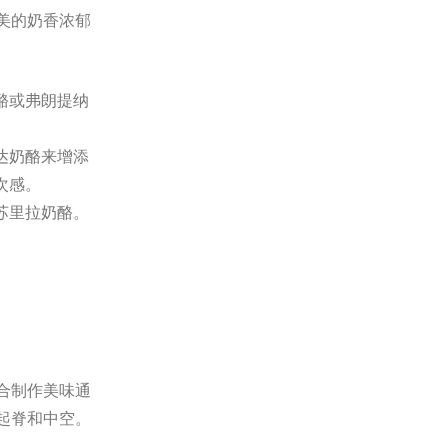
美的奶香浓郁
酪或弗朗提纳
达奶酪来增添
次感。
苏里拉奶酪。
合制作美味通
起脊和中空。