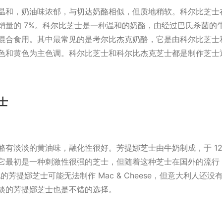
温和，奶油味浓郁，与切达奶酪相似，但质地稍软。科尔比芝士
销量的 7%。科尔比芝士是一种温和的奶酪，由经过巴氏杀菌的
混合食用。其中最常见的是考尔比杰克奶酪，它是由科尔比芝士
色和黄色为主色调。科尔比芝士和科尔比杰克芝士都是制作芝士
士
酪有淡淡的黄油味，融化性很好。芳提娜芝士由牛奶制成，于 12
它最初是一种刺激性很强的芝士，但随着这种芝士在国外的流行
纪的芳提娜芝士可能无法制作 Mac & Cheese，但意大利人还
淡的芳提娜芝士也是不错的选择。