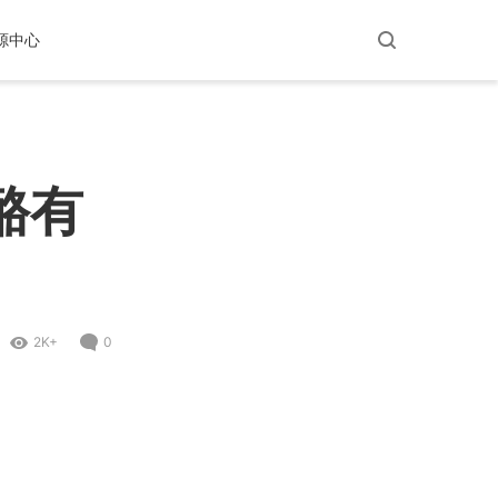
源中心
酪有
2K+
0