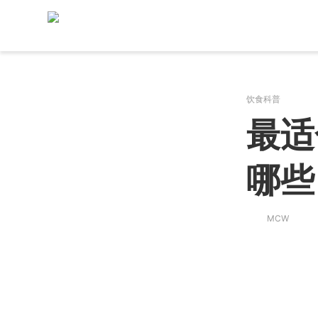
饮食科普
最适
哪些
MCW