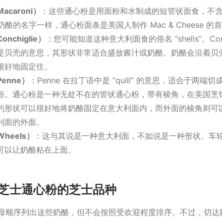
caroni）
：这些通心粉是用面粉和水制成的短管状面食，不
 和奶酪的名字一样，通心粉面条是美国人制作 Mac & Cheese 
nchiglie）
：您可能知道这种意大利面食的俗名 “shells”。Conc
是贝壳的意思，其形状非常适合盛放酱汁或奶酪。奶酪会沿着贝
很好地固定住。
enne）
：Penne 在拉丁语中是 “quill” 的意思，适合于两端
粉。通心粉是一种无处不在的管状通心粉，带有棱角，在美国烹
的形状可以很好地将奶酪固定在意大利面内，而外面的棱角则可
利面的外面。
heels）
：这与其说是一种意大利面，不如说是一种形状。车
可以让奶酪粘在上面。
芝士通心粉的芝士品种
母顺序列出这些奶酪，但不会按照受欢迎程度排序。不过，切达