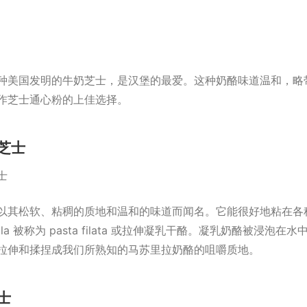
种美国发明的牛奶芝士，是汉堡的最爱。这种奶酪味道温和，略
作芝士通心粉的上佳选择。
芝士
以其松软、粘稠的质地和温和的味道而闻名。它能很好地粘在各
ella 被称为 pasta filata 或拉伸凝乳干酪。凝乳奶酪被浸泡
拉伸和揉捏成我们所熟知的马苏里拉奶酪的咀嚼质地。
士