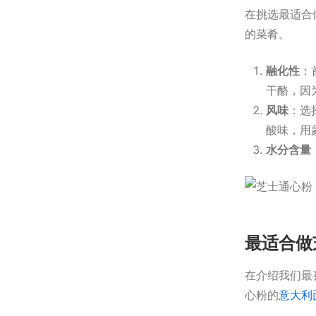
在挑选最适合
的菜肴。
融化性
：
干酪，因
风味
：选
酸味，用
水分含量
最适合做
在介绍我们最
心粉的
意大利