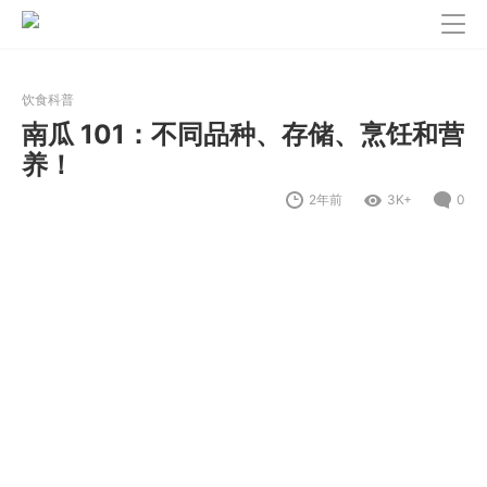
饮食科普
南瓜 101：不同品种、存储、烹饪和营
养！
2年前
3K+
0