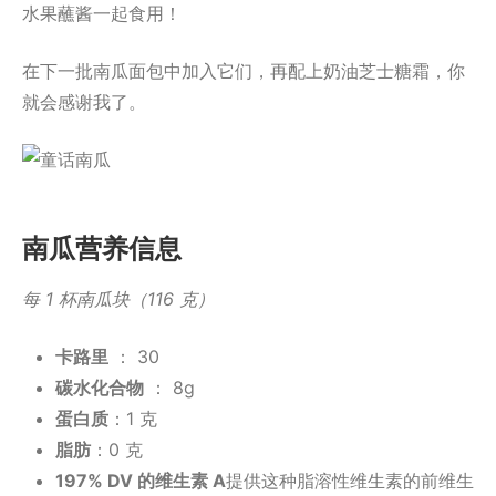
水果蘸酱一起食用！
在下一批南瓜面包中加入它们，再配上奶油芝士糖霜，你
就会感谢我了。
南瓜营养信息
每 1 杯南瓜块（116 克）
卡路里
： 30
碳水化合物
： 8g
蛋白质
：1 克
脂肪
：0 克
197% DV 的维生素 A
提供这种脂溶性维生素的前维生