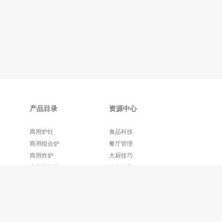
产品目录
资源中心
商用炉灶
食品科技
商用组合炉
餐厅管理
商用炸炉
大厨技巧
商用烧烤炉
饮食科普
更多产品+