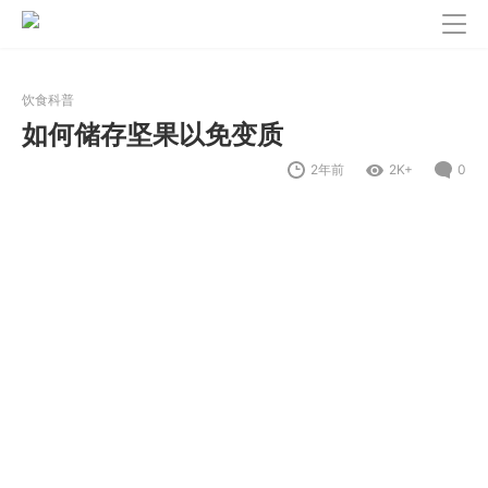
饮食科普
如何储存坚果以免变质
2年前
2K+
0