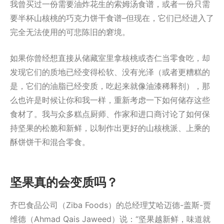
我曾买过一份需要油炸花生的索姆汤食谱，或者一份只需
要半杯山核桃的巧克力饼干食谱–但现在，它们已经进入了
完全无法使用的可悲陈旧的窘境。
如果你曾经想直接从储藏室里拿核桃或杏仁当零食吃，却
发现它们的质地已经变得松软、没有光泽（或者更糟糕的
是，它们的油脂已经变质，吃起来就像油漆稀释剂），那
么也许是时候让你和我一样，重新考虑一下如何储存这些
食材了。我与众多糕点厨师、作家和进口商讨论了如何保
持坚果的松脆和新鲜，以制作出更好的山核桃派、上乘的
酥饼饼干和混合零食。
坚果真的会变质吗？
齐巴食品公司（Ziba Foods）的总经理艾哈迈德-盖斯-贾
维德（Ahmad Qais Jaweed）说：“坚果越新鲜，味道就