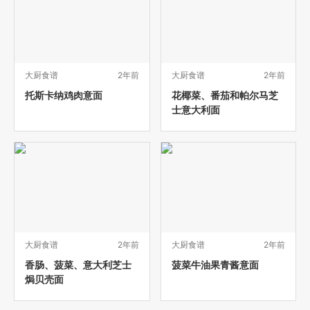
大厨食谱
2年前
大厨食谱
2年前
托斯卡纳鸡肉意面
花椰菜、番茄和帕尔马芝
士意大利面
大厨食谱
2年前
大厨食谱
2年前
香肠、菠菜、意大利芝士
菠菜牛油果青酱意面
焗贝壳面