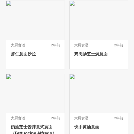
大厨食谱
2年前
大厨食谱
2年前
虾仁意面沙拉
鸡肉肠芝士焗意面
大厨食谱
2年前
大厨食谱
2年前
奶油芝士酱拌意式宽面
快手黄油意面
（Fettuccine Alfredo）