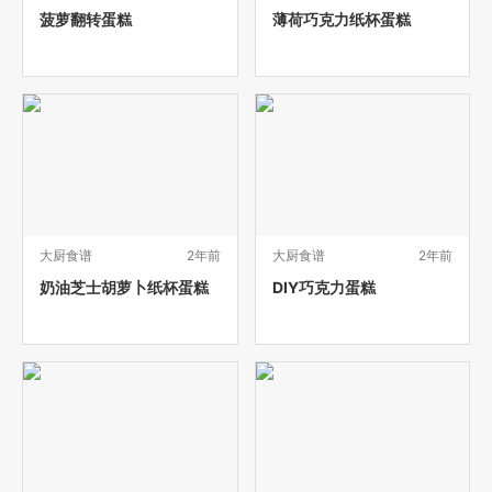
菠萝翻转蛋糕
薄荷巧克力纸杯蛋糕
大厨食谱
2年前
大厨食谱
2年前
奶油芝士胡萝卜纸杯蛋糕
DIY巧克力蛋糕