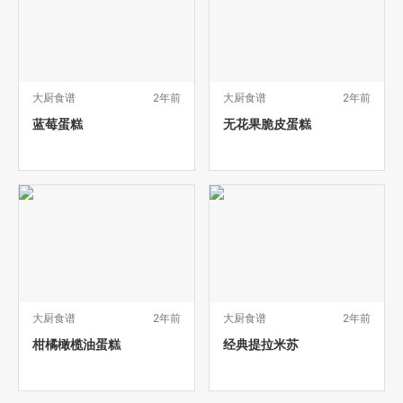
大厨食谱
2年前
大厨食谱
2年前
蓝莓蛋糕
无花果脆皮蛋糕
大厨食谱
2年前
大厨食谱
2年前
柑橘橄榄油蛋糕
经典提拉米苏