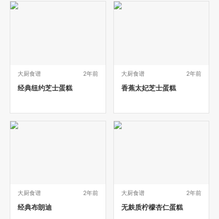
大厨食谱
2年前
大厨食谱
2年前
经典纽约芝士蛋糕
香蕉太妃芝士蛋糕
大厨食谱
2年前
大厨食谱
2年前
经典布朗迪
无麸质柠檬杏仁蛋糕